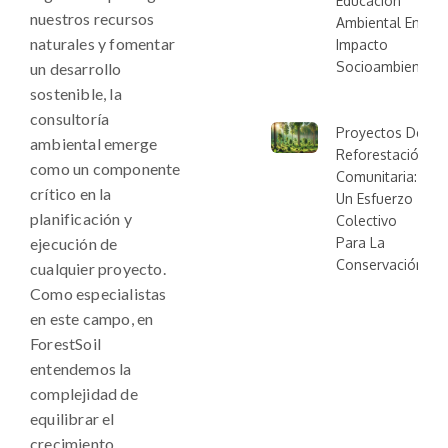
Educación
nuestros recursos
Ambiental En El
naturales y fomentar
Impacto
Socioambiental
un desarrollo
sostenible, la
consultoría
Proyectos De
ambiental emerge
Reforestación
como un componente
Comunitaria:
crítico en la
Un Esfuerzo
planificación y
Colectivo
ejecución de
Para La
Conservación
cualquier proyecto.
Como especialistas
en este campo, en
ForestSoil
entendemos la
complejidad de
equilibrar el
crecimiento