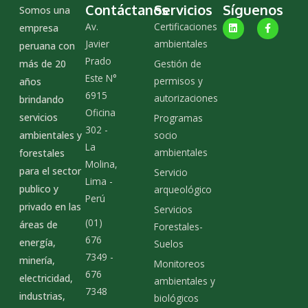
Contáctanos
Servicios
Síguenos
Somos una
L
F
Av.
Certificaciones
empresa
i
a
n
c
Javier
ambientales
peruana con
k
e
Prado
e
b
Gestión de
más de 20
d
o
Este N°
i
o
permisos y
años
n
k
6915
autorizaciones
-
brindando
f
Oficina
servicios
Programas
302 -
socio
ambientales y
La
ambientales
forestales
Molina,
para el sector
Servicio
Lima -
publico y
arqueológico
Perú
privado en las
Servicios
(01)
áreas de
Forestales-
676
energía,
Suelos
7349 -
minería,
Monitoreos
676
electricidad,
ambientales y
7348
industrias,
biológicos