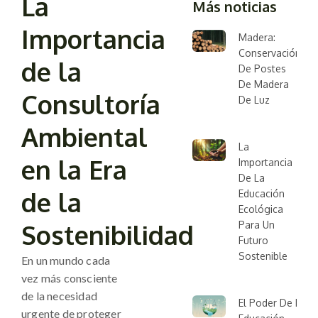
La
Más noticias
Importancia
Madera:
Conservación
de la
De Postes
De Madera
Consultoría
De Luz
Ambiental
La
en la Era
Importancia
De La
de la
Educación
Ecológica
Sostenibilidad
Para Un
Futuro
Sostenible
En un mundo cada
vez más consciente
de la necesidad
El Poder De La
urgente de proteger