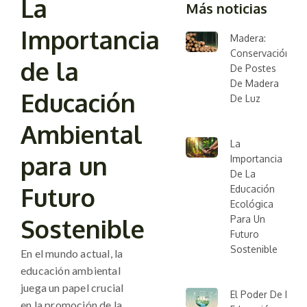
La
Más noticias
Importancia
Madera:
Conservación
de la
De Postes
De Madera
Educación
De Luz
Ambiental
La
para un
Importancia
De La
Futuro
Educación
Ecológica
Sostenible
Para Un
Futuro
Sostenible
En el mundo actual, la
educación ambiental
juega un papel crucial
El Poder De La
en la promoción de la