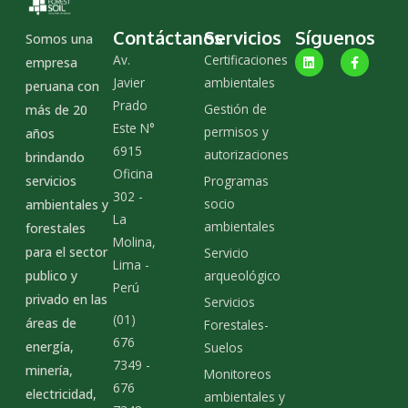
Contáctanos
Servicios
Síguenos
Somos una
L
F
Av.
Certificaciones
empresa
i
a
n
c
Javier
ambientales
peruana con
k
e
Prado
e
b
Gestión de
más de 20
d
o
Este N°
i
o
permisos y
años
n
k
6915
autorizaciones
-
brindando
f
Oficina
servicios
Programas
302 -
socio
ambientales y
La
ambientales
forestales
Molina,
para el sector
Servicio
Lima -
publico y
arqueológico
Perú
privado en las
Servicios
(01)
áreas de
Forestales-
676
energía,
Suelos
7349 -
minería,
Monitoreos
676
electricidad,
ambientales y